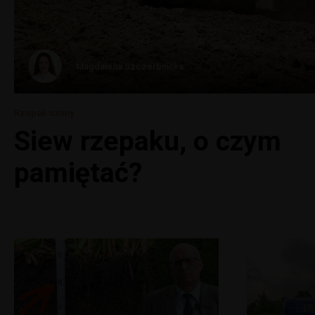
Magdalena Szczerbińska
Rzepak ozimy
Siew rzepaku, o czym
pamiętać?