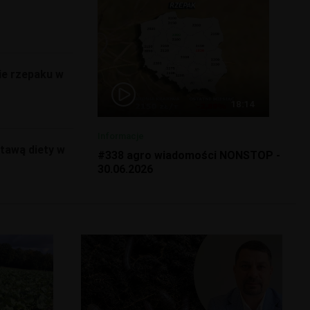
ie rzepaku w
18:14
Informacje
stawą diety w
#338 agro wiadomości NONSTOP -
30.06.2026