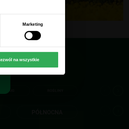
Marketing
ezwól na wszystkie
BURAKI
ROŚLINY
ROŚLINY OLEISTE
PÓŁNOCNA
POŁUDNIO