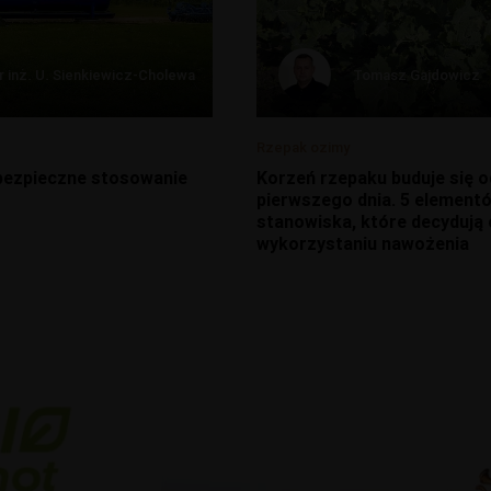
r inż. U. Sienkiewicz-Cholewa
Tomasz Gajdowicz
Rzepak ozimy
 bezpieczne stosowanie
Korzeń rzepaku buduje się o
pierwszego dnia. 5 element
stanowiska, które decydują 
wykorzystaniu nawożenia