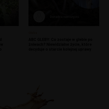
Doradca nawozy.eu
Gleba
d
ABC GLEBY: Co zostaje w glebie po
ów
żniwach? Niewidzialne życie, które
o
decyduje o starcie kolejnej uprawy