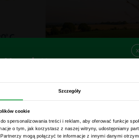
Newsletter
POKAŻ TREŚĆ KLAUZULI INFORMACYJNEJ
Szczegóły
Twój adres e-mail
 plików cookie
do spersonalizowania treści i reklam, aby oferować funkcje sp
Potwierdzam zapoznanie się z Klauzulą Informacyjną
ormacje o tym, jak korzystasz z naszej witryny, udostępniamy p
Administratora.
Partnerzy mogą połączyć te informacje z innymi danymi otrzym