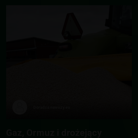
i
Doradca nawozy.eu
Gaz, Ormuz i drożejący