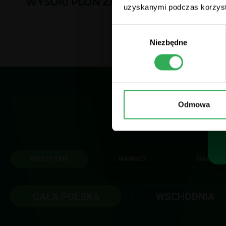
uzyskanymi podczas korzysta
Wybór
Niezbędne
zgody
Odmowa
WSZYSTKIE
NAWOZY
NAWOŻE
CAŁA POLSKA
WSCHODNIA