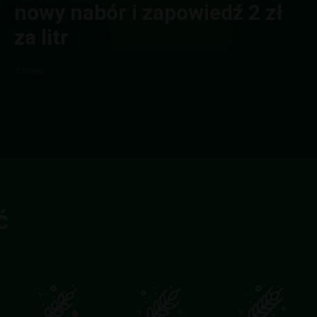
nowy nabór i zapowiedź 2 zł
za litr
Z kraju
ć