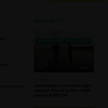
Nawozy TV
ie,
rynku
08:44
Warzywa
Jedna decyzja uratowała część
import owoców,
plantacji. Reszta uschła - #366
nawozy NONSTOP