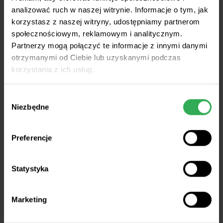
POLIDAP®
analizować ruch w naszej witrynie. Informacje o tym, jak
korzystasz z naszej witryny, udostępniamy partnerom
społecznościowym, reklamowym i analitycznym.
Partnerzy mogą połączyć te informacje z innymi danymi
otrzymanymi od Ciebie lub uzyskanymi podczas
korzystania z ich usług.
Wybór
Niezbędne
Poznaj nawozy
zgody
/
Wieloskładnikowe
Preferencje
Statystyka
Marketing