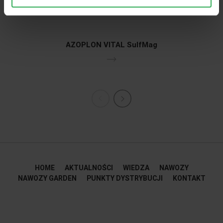
AZOPLON VITAL SulfMag
HOME
AKTUALNOŚCI
WIEDZA
NAWOZY
NAWOZY GARDEN
PUNKTY DYSTRYBUCJI
KONTAKT