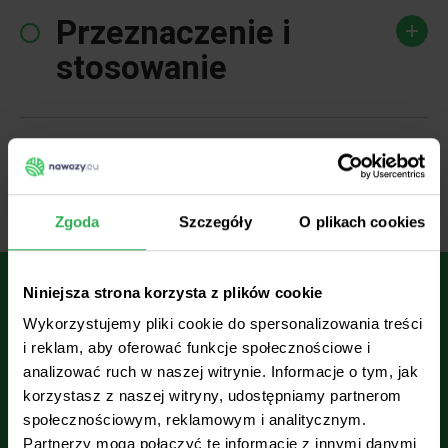
Przeznaczenie i
stosowanie
Informacje
uzupełniające
Zgoda
Szczegóły
O plikach cookies
Niniejsza strona korzysta z plików cookie
Kontakt z nami
Wykorzystujemy pliki cookie do spersonalizowania treści
i reklam, aby oferować funkcje społecznościowe i
analizować ruch w naszej witrynie. Informacje o tym, jak
korzystasz z naszej witryny, udostępniamy partnerom
społecznościowym, reklamowym i analitycznym.
Partnerzy mogą połączyć te informacje z innymi danymi