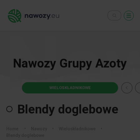
Nawozy Grupy Azoty
WIELOSKŁADNIKOWE
Blendy doglebowe
Home
•
Nawozy
•
Wieloskładnikowe
•
Blendy doglebowe