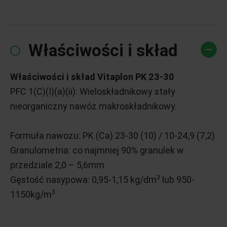
Właściwości i skład
Właściwości i skład Vitaplon PK 23-30
PFC 1(C)(I)(a)(ii): Wieloskładnikowy stały
nieorganiczny nawóz makroskładnikowy.
Formuła nawozu: PK (Ca) 23-30 (10) / 10-24,9 (7,2)
Granulometria: co najmniej 90% granulek w
przedziale 2,0 – 5,6mm
3
Gęstość nasypowa: 0,95-1,15 kg/dm
lub 950-
3
1150kg/m