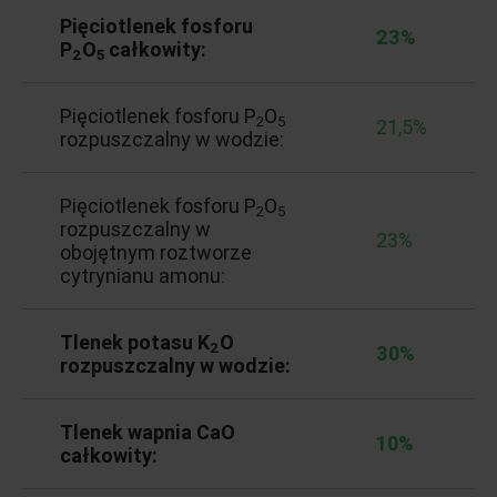
Pięciotlenek fosforu
23%
P
O
całkowity:
2
5
Pięciotlenek fosforu P
O
2
5
21,5%
rozpuszczalny w wodzie:
Pięciotlenek fosforu P
O
2
5
rozpuszczalny w
23%
obojętnym roztworze
cytrynianu amonu:
Tlenek potasu K
O
2
30%
rozpuszczalny w wodzie:
Tlenek wapnia CaO
10%
całkowity: