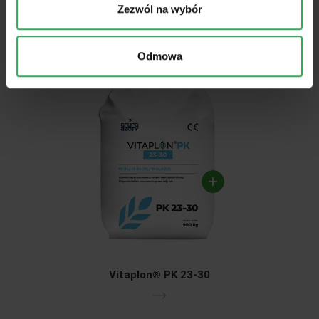
Zezwól na wybór
Odmowa
Vitaplon® PK 23-30