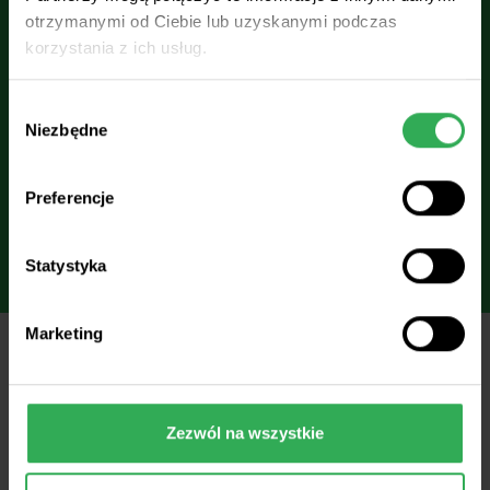
Zapytaj eksperta
Napisz do nas
otrzymanymi od Ciebie lub uzyskanymi podczas
agro@grupaazoty.com
nawozy.eu
korzystania z ich usług.
Wybór
Niezbędne
zgody
Znajdź najbliższy
Preferencje
punkt dystrybucji
Statystyka
Marketing
Poznaj nawozy
Zezwól na wszystkie
/
Wieloskładnikowe / Blendy doglebowe