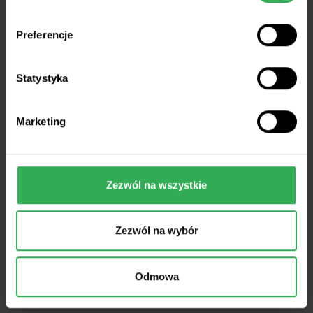
Bruksela chce
Preferencje
rozmów z Polską.
Statystyka
W tle przyszłość
Marketing
embarga na
Zezwól na wszystkie
produkty rolne z
Ukrainy
Zezwól na wybór
Odmowa