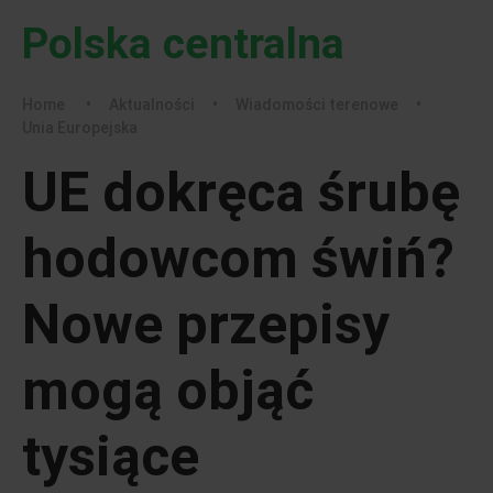
Polska centralna
Home
•
Aktualności
•
Wiadomości terenowe
•
Unia Europejska
UE dokręca śrubę
hodowcom świń?
Nowe przepisy
mogą objąć
tysiące