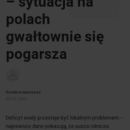
– sytuacja na
polach
gwałtownie się
pogarsza
Doradca nawozy.eu
05.07.2026
Deficyt wody przestaje być lokalnym problemem –
najnowsze dane pokazują, że susza rolnicza