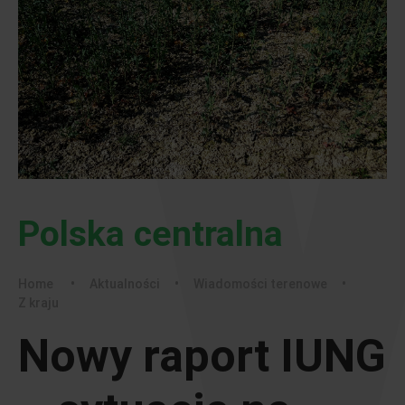
Polska centralna
Home
•
Aktualności
•
Wiadomości terenowe
•
Z kraju
Nowy raport IUNG