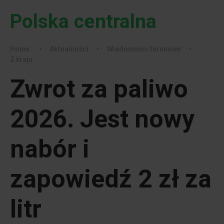
Polska centralna
Home
•
Aktualności
•
Wiadomości terenowe
•
Z kraju
Zwrot za paliwo
2026. Jest nowy
nabór i
zapowiedź 2 zł za
litr