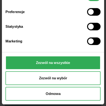
Preferencje
Statystyka
Doradca nawozy.eu
Marketing
Z kraju
Legalizacja studni bez kary i
opłaty. Prezydent podpisał
Zezwól na wszystkie
przepisy ważne dla rolników
Zezwól na wybór
Odmowa