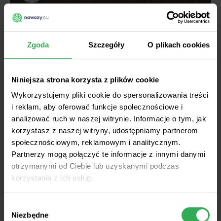
Z kraju
Żniwa 2026 rozczarowują.
Zgoda
Szczegóły
O plikach cookies
KRIR alarmuje: nawet 30%
niższe plony i apeluje o pilne
Niniejsza strona korzysta z plików cookie
wsparcie dla rolników
Wykorzystujemy pliki cookie do spersonalizowania treści
i reklam, aby oferować funkcje społecznościowe i
analizować ruch w naszej witrynie. Informacje o tym, jak
korzystasz z naszej witryny, udostępniamy partnerom
społecznościowym, reklamowym i analitycznym.
Partnerzy mogą połączyć te informacje z innymi danymi
otrzymanymi od Ciebie lub uzyskanymi podczas
korzystania z ich usług.
Wybór
Niezbędne
zgody