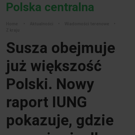
Polska centralna
Home
•
Aktualności
•
Wiadomości terenowe
•
Z kraju
Susza obejmuje
już większość
Polski. Nowy
raport IUNG
pokazuje, gdzie