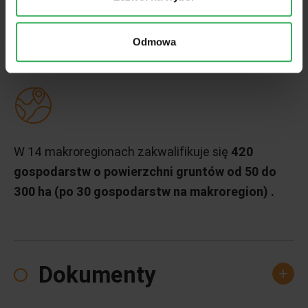
gospodarstw o powierzchni gruntów od 20 do 50
ha (po 25 gospodarstw na makroregion) .
Odmowa
W 14 makroregionach zakwalifikuje się
420
gospodarstw o powierzchni gruntów od 50 do
300 ha (po 30 gospodarstw na makroregion) .
Dokumenty