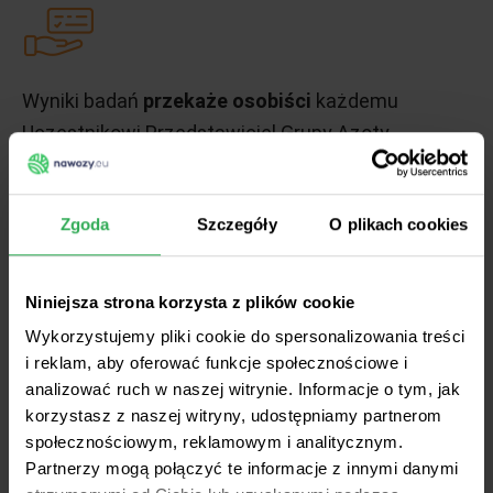
Wyniki badań
przekaże osobiści
każdemu
Uczestnikowi Przedstawiciel Grupy Azoty.
Zgoda
Szczegóły
O plikach cookies
Niniejsza strona korzysta z plików cookie
Wykorzystujemy pliki cookie do spersonalizowania treści
W ramach Programu w akredytowanych
i reklam, aby oferować funkcje społecznościowe i
Laboratoriach Okręgowych Stacji Chemiczno-
analizować ruch w naszej witrynie. Informacje o tym, jak
Rolniczych przeprowadzone zostanie badanie
korzystasz z naszej witryny, udostępniamy partnerom
dostarczonych próbek gleby w zakresie:
odczynu
społecznościowym, reklamowym i analitycznym.
gleby pH, fosforu, potasu i magnezu.
Partnerzy mogą połączyć te informacje z innymi danymi