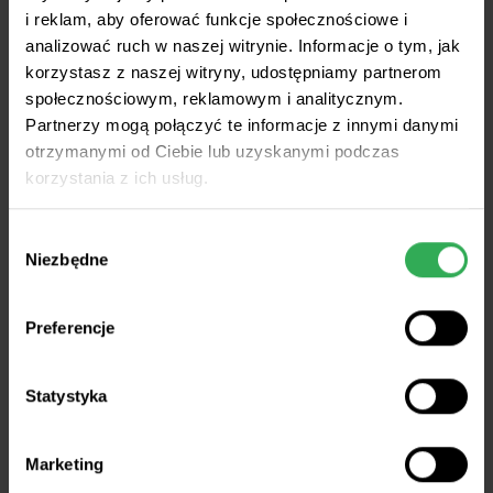
i reklam, aby oferować funkcje społecznościowe i
analizować ruch w naszej witrynie. Informacje o tym, jak
korzystasz z naszej witryny, udostępniamy partnerom
społecznościowym, reklamowym i analitycznym.
Partnerzy mogą połączyć te informacje z innymi danymi
otrzymanymi od Ciebie lub uzyskanymi podczas
W 12 makroregionach zakwalifikuje się
łącznie
korzystania z ich usług.
240 gospodarstw o powierzchni gruntów od 10
do 49,99 ha.
Wybór
Niezbędne
zgody
Preferencje
Statystyka
W 12 makroregionach zakwalifikuje się
łącznie
360 gospodarstw o powierzchni gruntów od 50
Marketing