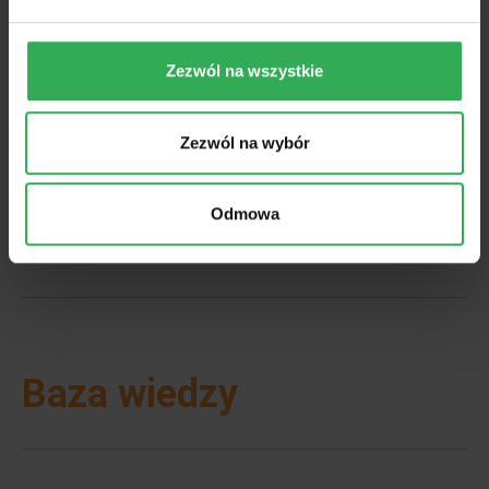
do 300 ha.
Zezwól na wszystkie
Lista uczestników
Zezwól na wybór
Odmowa
Dokumenty
Baza wiedzy