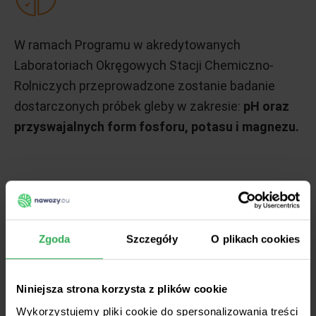
W ramach Programu w akredytowanych
Laboratoriach Okręgowych Stacji Chemiczno-
Rolniczych przeprowadzone zostanie badanie
dostarczonych próbek gleby w zakresie:
pH oraz
przyswajalnych form fosforu, potasu i magnezu.
Zgoda
Szczegóły
O plikach cookies
Uczestnicy 1-7 edycji
mogą ponownie wziąć
udział w programie.
Niniejsza strona korzysta z plików cookie
Wykorzystujemy pliki cookie do spersonalizowania treści