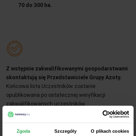
70 do 300 ha.
Z wstępnie zakwalifikowanymi gospodarstwami
skontaktują się Przedstawiciele Grupy Azoty.
Końcowa lista Uczestników zostanie
opublikowana po ostatecznej weryfikacji
zakwalifikowanych uczestników.
Zgoda
Szczegóły
O plikach cookies