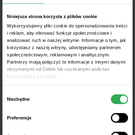
Niniejsza strona korzysta z plików cookie
W ramach Programu w akredytowanych
Wykorzystujemy pliki cookie do spersonalizowania treści
i reklam, aby oferować funkcje społecznościowe i
Laboratoriach Okręgowych Stacji Chemiczno-
analizować ruch w naszej witrynie. Informacje o tym, jak
Rolniczych przeprowadzone zostanie badanie
korzystasz z naszej witryny, udostępniamy partnerom
dostarczonych próbek gleby w zakresie:
pH oraz
społecznościowym, reklamowym i analitycznym.
przyswajalnych form fosforu, potasu i magnezu.
Partnerzy mogą połączyć te informacje z innymi danymi
otrzymanymi od Ciebie lub uzyskanymi podczas
korzystania z ich usług.
Wybór
Niezbędne
zgody
Każdy uczestnik dostarcza próbki do wyznaczonej
Preferencje
Stacji Chemiczno-Rolniczej najpóźniej
do 30